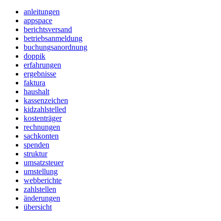
anleitungen
appspace
berichtsversand
betriebsanmeldung
buchungsanordnung
doppik
erfahrungen
ergebnisse
faktura
haushalt
kassenzeichen
kidzahlstelled
kostenträger
rechnungen
sachkonten
spenden
struktur
umsatzsteuer
umstellung
webberichte
zahlstellen
änderungen
übersicht